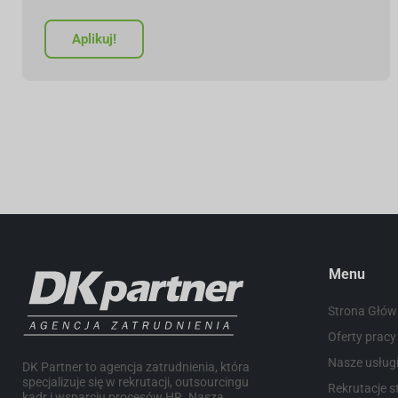
Aplikuj!
Menu
Strona Głó
Oferty pracy
Nasze usług
DK Partner to agencja zatrudnienia, która
specjalizuje się w rekrutacji, outsourcingu
Rekrutacje st
kadr i wsparciu procesów HR. Naszą