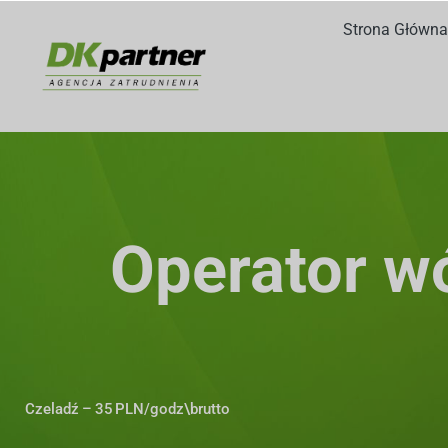
Strona Główna
Operator w
Czeladź
–
35
PLN/godz\
brutto