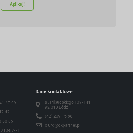
Aplikuj!
Dane kontaktowe
al. Piłsudskiego 139/141
441-67-99
92-318 Łódź
-42-42
(42) 209-15-88
8-68-05
biuro@dkpartner.pl
) 213-87-71