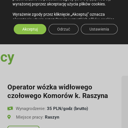
wyrażonej poprzez akceptację użycia plików cookies.
dnie z Ogólnym Rozporządzeniem o Ochronie Danych w związku z
Wyrażenie zgody przez kliknięcie „Akceptuj” oznacza
kontaktowego. Podanie danych jest dobrowolne, ale niezbędne do
akceptację użycia przez Serwis wszystkich plików cookies.
Ta zgoda może być w każdej chwili zmieniona poprzez
Akceptuj
Odrzuć
Ustawienia
dostosowanie ustawień w Polityce Prywatności.
Masz prawo dostępu do swoich danych, ich sprostowania,
usunięcia, ograniczenia przetwarzania, a także prawo do
przenoszenia danych. Szczegółowe informacje o
acy
przetwarzaniu danych osobowych i przysługujących Ci
prawach znajdziesz w naszej Polityce Prywatności.
Operator wózka widłowego
czołowego Komorów k. Raszyna
Wynagrodzenie:
35 PLN/godz (brutto)
Miejsce pracy:
Raszyn