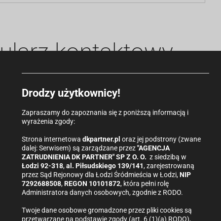
ularz kontaktowy
Drodzy użytkownicy!
Zapraszamy do zapoznania się z poniższą informacją i
wyrażenia zgody:
Strona internetowa
dkpartner.pl
oraz jej podstrony (zwane
dalej: Serwisem) są zarządzane przez
"AGENCJA
ZATRUDNIENIA DK PARTNER" SP Z O. O.
z siedzibą w
Łodzi 92-318
,
al. Piłsudskiego 139/141
, zarejestrowaną
przez Sąd Rejonowy dla Łodzi Śródmieścia w Łodzi,
NIP
7292688508
,
REGON 10101872
, która pełni rolę
Administratora danych osobowych, zgodnie z RODO.
Twoje dane osobowe gromadzone przez pliki cookies są
przetwarzane na podstawie zgody (art. 6 (1)(a) RODO),