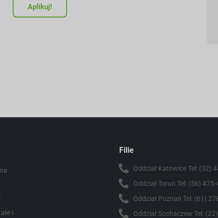
Aplikuj!
Filie
Oddział Katowice Tel: (32) 
wna
Oddział Toruń Tel: (56) 475
Oddział Poznań Tel: (61) 27
i
ałe i
Oddział Sochaczew Tel: (22