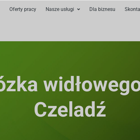
Oferty pracy
Nasze usługi
Dla biznesu
Skonta
ózka widłoweg
Czeladź